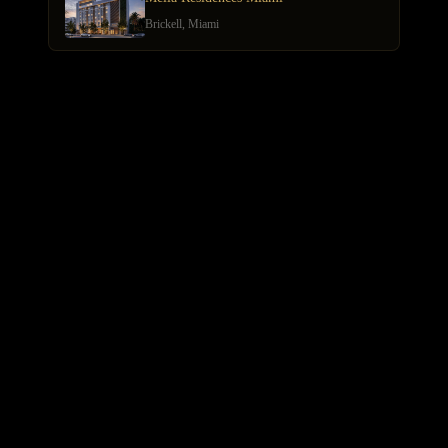
Brickell, Miami
ARTÍCULOS RELACIONADOS
GUÍA COMPLETA: Cómo Invertir en Propiedades de Lujo en
España desde el Extranjero (2026)
Propiedades Off-Market en España: Acceso al Lujo Exclusivo
Análisis Profundo del Mercado Inmobiliario de Lujo en España:
Tendencias Clave para el Primer Trimestre de 2026