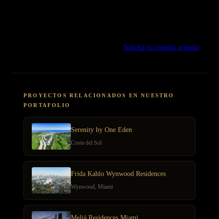
estas estrategias, estará en una posición privilegiada para realizar una
inversión inteligente y gratificante.
En
Multiplica
te ayudamos con la negociación y adquisición de
propiedades de lujo en la Costa del Sol.
Solicita tu consulta gratuita
.
PROYECTOS RELACIONADOS EN NUESTRO
PORTAFOLIO
Serenity by One Eden
Costa del Sol
Frida Kahlo Wynwood Residences
Wynwood, Miami
Meliá Residences Miami