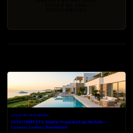
SERENITY BY ONE EDEN:
ESTILO DE VIDA
MEDITERRÁNEO
Artículos relacionados
GUÍAS DE INVERSIÓN
GUÍA COMPLETA: Alquilar Propiedad Lujo Marbella —
Licencias, Gestión y Rentabilidad