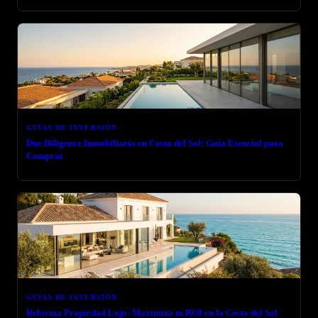
GUÍAS DE INVERSIÓN
Due Diligence Inmobiliaria en Costa del Sol: Guía Esencial para
Comprar
GUÍAS DE INVERSIÓN
Reforma Propiedad Lujo: Maximiza tu ROI en la Costa del Sol