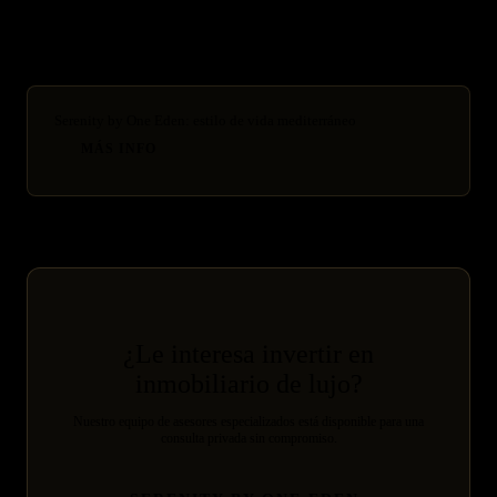
Residencia
Serenity by One Eden: estilo de vida mediterráneo
MÁS INFO
¿Le interesa invertir en
inmobiliario de lujo?
Nuestro equipo de asesores especializados está disponible para una
consulta privada sin compromiso.