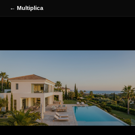
← Multiplica