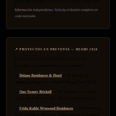
escriturada. Entrega 2028. Solo 30% durante construcción.
Información independiente. Solicita el dossier completo en
cada microsite.
📍 PROYECTOS EN PREVENTA — MIAMI 2026
Tres proyectos en preventa con condiciones
especiales para inversores internacionales:
→
Delano Residences & Hotel
— 90 plantas, 421
residencias branded en Downtown Miami. Desde $590K.
→
One Twenty Brickell
— 467 residencias con oficina
escriturada en Brickell. Solo 30% durante construcción.
→
Frida Kahlo Wynwood Residences
— 244 residencias
por Carlos Ott en Wynwood. Diseño escultórico, wellness