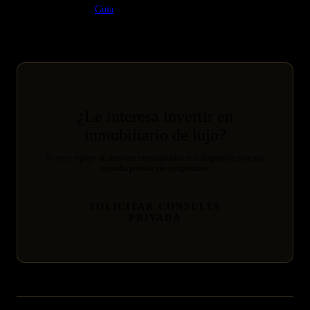
Guía relacionada:
Guía
¿Le interesa invertir en
inmobiliario de lujo?
Nuestro equipo de asesores especializados está disponible para una
consulta privada sin compromiso.
SOLICITAR CONSULTA
PRIVADA