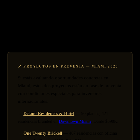
DACH. Participación española alcanza récord con 156 expositores y
€12.4B en oportunidades de inversión presentadas. Formato híbrido
permite participación internacional con virtual showrooms para
inversores no presenciales.
Conferencias destacadas:
📍 PROYECTOS EN PREVENTA — MIAMI 2026
Si estás evaluando oportunidades concretas en
Miami, estos dos proyectos están en fase de preventa
con condiciones especiales para inversores
internacionales:
→
Delano Residences & Hotel
— 90 plantas, 421
residencias branded en
Downtown Miami
. Desde $590K.
→
One Twenty Brickell
— 467 residencias con oficina