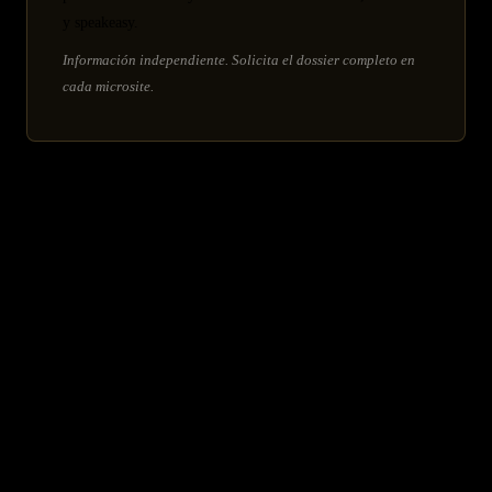
y speakeasy.
Información independiente. Solicita el dossier completo en
cada microsite.
ARTÍCULOS RELACIONADOS
Cómo Evaluar una Feria Inmobiliaria Internacional como
Inversor HNW
Ferias inmobiliarias internacionales octubre: guía estratégica
Ferias inmobiliarias internacionales septiembre 2026: guía
estratégica