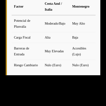
Costa Azul /
Factor
Montenegro
Italia
Potencial de
Moderado/Bajo
Muy Alto
Plusvalía
Carga Fiscal
Alta
Baja
Barreras de
Accesibles
Muy Elevadas
Entrada
(Lujo)
Riesgo Cambiario
Nulo (Euro)
Nulo (Euro)
Preguntas Frecuentes sobre la Inversión en
Montenegro
¿Pueden los extranjeros comprar propiedades en