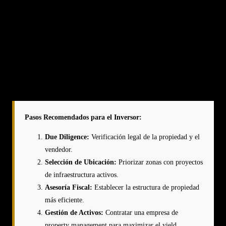
los inmuebles?
La adhesión a la Unión Europea suele actuar como un multiplicador
de valor. Aumenta la confianza de los inversores institucionales,
mejora la conectividad y estandariza las leyes. Históricamente, los
países que han ingresado en la UE han visto un incremento sustancial
en el precio de sus activos inmobiliarios premium.
Pasos Recomendados para el Inversor:
Due Diligence:
Verificación legal de la propiedad y el
vendedor.
Selección de Ubicación:
Priorizar zonas con proyectos
de infraestructura activos.
Asesoría Fiscal:
Establecer la estructura de propiedad
más eficiente.
Gestión de Activos:
Contratar una empresa de
property management para maximizar el yield.