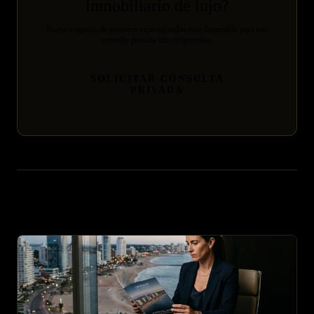
inmobiliario de lujo?
Nuestro equipo de asesores especializados está disponible para una
consulta privada sin compromiso.
SOLICITAR CONSULTA
PRIVADA
Artículos relacionados