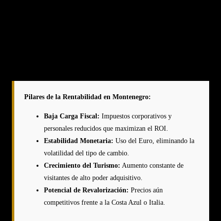
moneda oficial, a pesar de no ser miembro de la Eurozona. Esto
elimina el riesgo cambiario para los inversores internacionales,
proporcionando una estabilidad monetaria crucial en un mercado
emergente. La combinación de moneda fuerte, impuestos bajos y
crecimiento económico sostenido crea el escenario ideal para la
preservación y crecimiento del patrimonio.
Pilares de la Rentabilidad en Montenegro:
Baja Carga Fiscal:
Impuestos corporativos y
personales reducidos que maximizan el ROI.
Estabilidad Monetaria:
Uso del Euro, eliminando la
volatilidad del tipo de cambio.
Crecimiento del Turismo:
Aumento constante de
visitantes de alto poder adquisitivo.
Potencial de Revalorización:
Precios aún
competitivos frente a la Costa Azul o Italia.