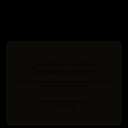
Guía: Invertir en lujo internacional desde España 2026
Estrategia inversión lujo internacional para HNW españoles 2026
¿Le interesa invertir en
inmobiliario de lujo?
Nuestro equipo de asesores especializados está disponible para una
consulta privada sin compromiso.
SOLICITAR CONSULTA
PRIVADA