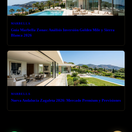
MARBELLA
Guía Marbella Zonas: Análisis Inversión Golden Mile y Sierra
Blanca 2026
MARBELLA
Nueva Andalucía Zagaleta 2026: Mercado Premium y Previsiones
← VOLVER AL BLOG