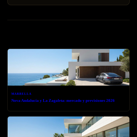
Artículos relacionados
MARBELLA
Nova Andalucía y La Zagaleta: mercado y previsiones 2026