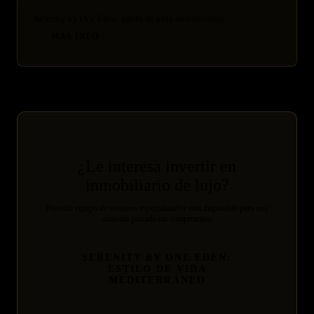
Serenity by One Eden: estilo de vida mediterráneo
MÁS INFO
¿Le interesa invertir en
inmobiliario de lujo?
Nuestro equipo de asesores especializados está disponible para una
consulta privada sin compromiso.
SERENITY BY ONE EDEN:
ESTILO DE VIDA
MEDITERRÁNEO