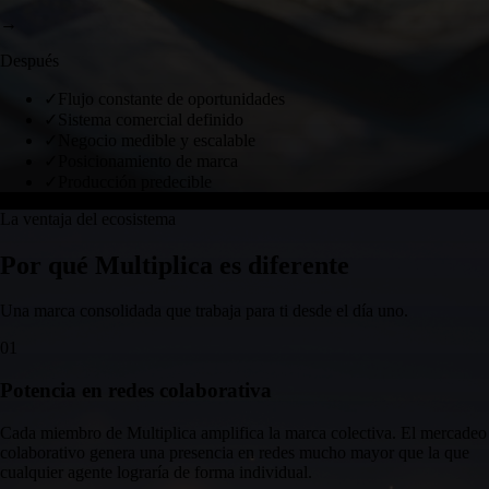
→
Después
✓
Flujo constante de oportunidades
✓
Sistema comercial definido
✓
Negocio medible y escalable
✓
Posicionamiento de marca
✓
Producción predecible
La ventaja del ecosistema
Por qué
Multiplica
es diferente
Una marca consolidada que trabaja para ti desde el día uno.
01
Potencia en redes colaborativa
Cada miembro de Multiplica amplifica la marca colectiva. El mercadeo
colaborativo genera una presencia en redes mucho mayor que la que
cualquier agente lograría de forma individual.