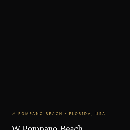
📍
POMPANO BEACH
·
FLORIDA, USA
W Pompano Beach