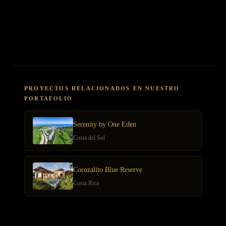
Restricciones urbanísticas por protección paisajística afectan 23% de
parcelas. La dependencia del 78% de propietarios no residentes genera
sensibilidad a volatilidad cambiaria y ciclos económicos
internacionales.
PROYECTOS RELACIONADOS EN NUESTRO
PORTAFOLIO
Serenity by One Eden
Costa del Sol
Corozalito Blue Reserve
Costa Rica