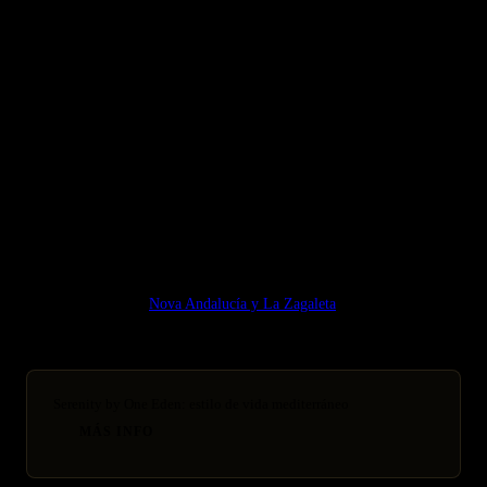
ARTÍCULOS RELACIONADOS
Sierra Blanca Marbella: El Golden Mile Vertical que Redefine el
Lujo
Off-market Costa del Sol: acceso a las mejores oportunidades
Off-Market Ibiza Lujo: Acceso a Propiedades Exclusivas 2026
Guía relacionada:
Nova Andalucía y La Zagaleta
Serenity by One Eden: estilo de vida mediterráneo
MÁS INFO