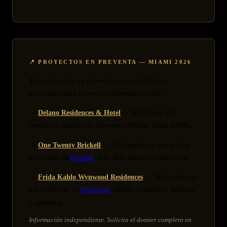
📍 PROYECTOS EN PREVENTA — MIAMI 2026
Tres proyectos en preventa con condiciones
especiales para inversores internacionales:
→
Delano Residences & Hotel
— 90 plantas, 421
residencias branded en Downtown Miami. Desde $590K.
→
One Twenty Brickell
— 467 residencias con oficina
escriturada en
Brickell
. Solo 30% durante construcción.
→
Frida Kahlo Wynwood Residences
— 244 residencias
por Carlos Ott en
Wynwood
. Diseño escultórico, wellness
y speakeasy.
Información independiente. Solicita el dossier completo en