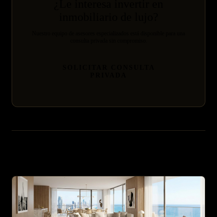
¿Le interesa invertir en
inmobiliario de lujo?
Nuestro equipo de asesores especializados está disponible para una
consulta privada sin compromiso.
SOLICITAR CONSULTA
PRIVADA
Artículos relacionados