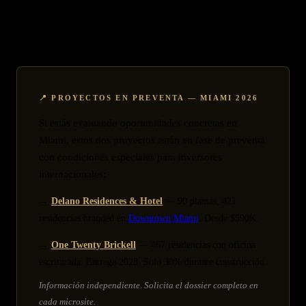
Los horizontes oscilan entre 7-15 años para core assets y 3-7 años para
oportunistic deals, alineados con objetivos de preservación patrimonial
generacional.
📍 PROYECTOS EN PREVENTA — MIAMI 2026
Si estás evaluando oportunidades concretas en
Miami, estos dos proyectos están en fase de preventa
con condiciones especiales para inversores
internacionales:
→
Delano Residences & Hotel
— 90 plantas, 421
residencias branded en
Downtown Miami
. Desde $590K.
→
One Twenty Brickell
— 467 residencias con oficina
escriturada. Entrega 2028. Solo 30% durante construcción.
Información independiente. Solicita el dossier completo en
cada microsite.