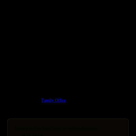
ARTÍCULOS RELACIONADOS
Cómo Evaluar una Feria Inmobiliaria Internacional como
Inversor HNW
Ferias Inmobiliarias Internacionales 2026: Agenda HNW
Completa
MIPIM 2026 Cannes: Tendencias del Lujo Inmobiliario Global
Guía relacionada:
Family Office
Serenity by One Eden: estilo de vida mediterráneo
MÁS INFO