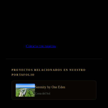
rentable en 2026 en Marbella, Estepona o Benahavís, contáctenos.
Visite multiplica.org y descubra cómo podemos hacer realidad su
visión.
¿Buscas tu propiedad ideal?
En
Multiplica
te ayudamos a encontrar la propiedad perfecta en la
Costa del Sol.
Contacta con nosotros
.
PROYECTOS RELACIONADOS EN NUESTRO
PORTAFOLIO
Serenity by One Eden
Costa del Sol