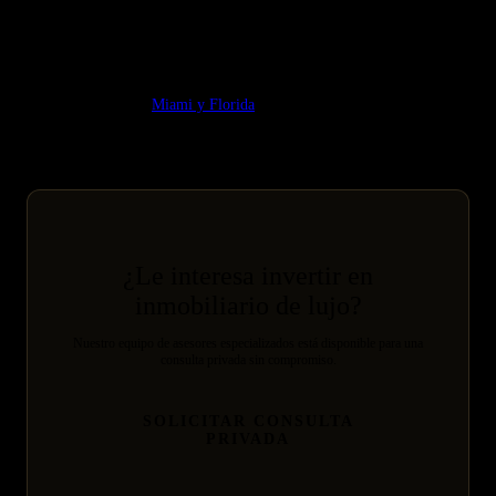
Inversión Premium Portugal: Lisboa y Algarve, Análisis
Estratégico
Guía relacionada:
Miami y Florida
¿Le interesa invertir en
inmobiliario de lujo?
Nuestro equipo de asesores especializados está disponible para una
consulta privada sin compromiso.
SOLICITAR CONSULTA
PRIVADA