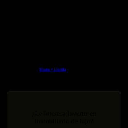
Inversión Premium Portugal: Lisboa y Algarve Oportunidades
2026
Inversión Premium Portugal: Lisboa y Algarve, Análisis
Estratégico
Grecia islas: mercado inmobiliario que atrae al inversor europeo
Guía relacionada:
Miami y Florida
¿Le interesa invertir en
inmobiliario de lujo?