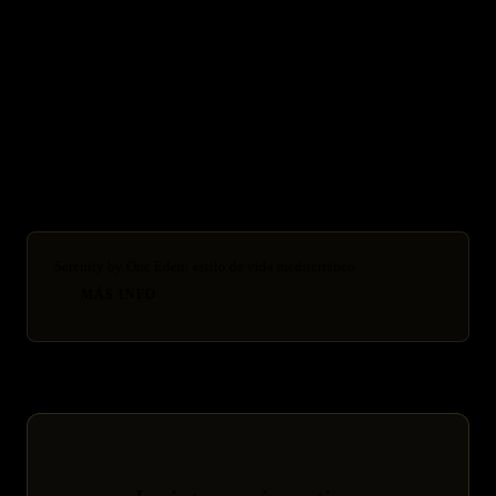
Sotogrande: Polo y Golf Como Motores de Demanda Premium
El Madroñal Marbella: inversión en la zona de menor rotación
Estepona inversión 2026: mercado emergente con 15%
crecimiento anual
Serenity by One Eden: estilo de vida mediterráneo
MÁS INFO