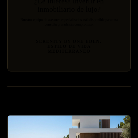
¿Le interesa invertir en
inmobiliario de lujo?
Nuestro equipo de asesores especializados está disponible para una
consulta privada sin compromiso.
SERENITY BY ONE EDEN:
ESTILO DE VIDA
MEDITERRÁNEO
Artículos relacionados