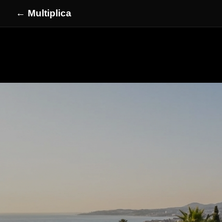
← Multiplica