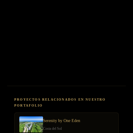
a un estilo de vida de lujo y una decisión financiera sólida respaldada
por la escasez, la demanda constante y un potencial de revalorización
probado. En Multiplica Inmobiliaria, estamos listos para guiarle en
cada paso de este emocionante viaje. Permítanos descubrir la
propiedad perfecta que se alinee con sus aspiraciones de
inversión
.
¿Está listo para explorar las exclusivas oportunidades de
inversión en
apartamentos en Puerto Banús
? Contacte hoy mismo con Multiplica
Inmobiliaria y dé el primer paso hacia la propiedad de sus sueños en la
Costa del Sol.
PROYECTOS RELACIONADOS EN NUESTRO
PORTAFOLIO
Serenity by One Eden
Costa del Sol