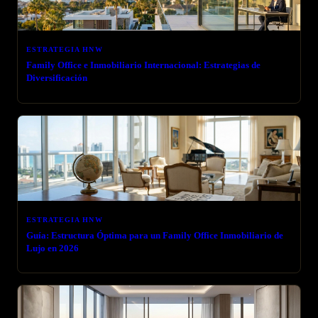
ESTRATEGIA HNW
Family Office e Inmobiliario Internacional: Estrategias de
Diversificación
ESTRATEGIA HNW
Guía: Estructura Óptima para un Family Office Inmobiliario de
Lujo en 2026